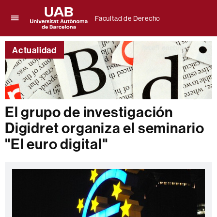
Facultad de Derecho
Clica
UAB
aquí
Universitat
para
Actualidad
Autònoma
desplegar
de
el
Barcelona
menú
de
Facultad
de
El grupo de investigación
Derecho
Digidret organiza el seminario
"El euro digital"