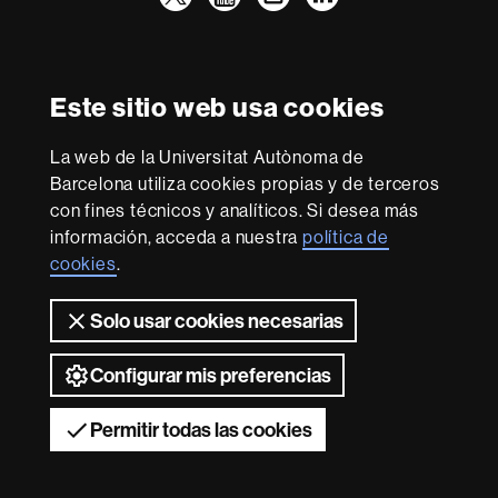
Facultad
UAB
Reconocimiento internacional de la excelencia
Derecho
HR
Este sitio web usa cookies
Excellence
in
La web de la Universitat Autònoma de
Research
Con la financiación de
-
Barcelona utiliza cookies propias y de terceros
Euraxess
con fines técnicos y analíticos. Si desea más
información, acceda a nuestra
política de
cookies
.
Sobre
esta
Solo usar cookies necesarias
web
Aviso legal
Protección de datos
Sobre el
web
Accesibilidad web
Mapa del web UAB
Configurar mis preferencias
2026 Universitat Autònoma de Barcelona
Permitir todas las cookies