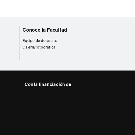
Conoce la Facultad
Equipo de decanato
Galería fotográfica
Con la financiación de
 del web UAB