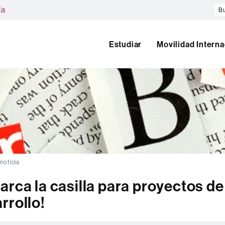
Bu
ía
en
el
w
Estudiar
Movilidad Interna
 notícia
arca la casilla para proyectos de
rrollo!