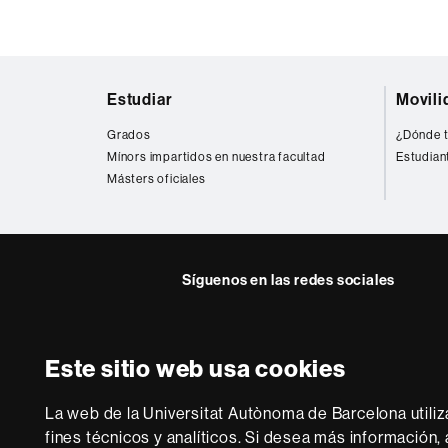
Mapa
Estudiar
Movili
web
Grados
¿Dónde t
Mínors impartidos en nuestra facultad
Estudian
Másters oficiales
Síguenos en las redes sociales
Twitter
YouTube
Instag
Este sitio web usa cookies
Sobre
esta
La web de la Universitat Autònoma de Barcelona utiliz
web
Aviso legal
P
fines técnicos y analíticos. Si desea más información