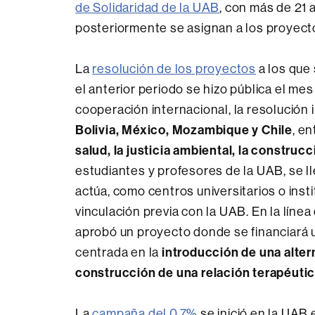
de Solidaridad de la UAB
, con más de 21 
posteriormente se asignan a los proyect
La
resolución de los proyectos
a los que
el anterior periodo se hizo pública el me
cooperación internacional, la resolución
Bolivia, México, Mozambique y Chile
, e
salud, la justicia ambiental, la construc
estudiantes y profesores de la UAB, se 
actúa, como centros universitarios o inst
vinculación previa con la UAB. En la línea
aprobó un proyecto donde se financiará 
introducción de una altern
centrada en la
construcción de una relación terapéutic
La
campaña del 0,7%
se inició en la UAB