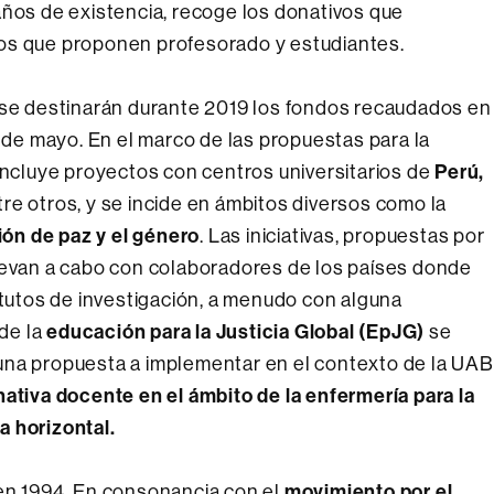
años de existencia, recoge los donativos que
os que proponen profesorado y estudiantes.
 se destinarán durante 2019 los fondos recaudados en
s de mayo. En el marco de las propuestas para la
Perú,
 incluye proyectos con centros universitarios de
ntre otros, y se incide en ámbitos diversos como la
ción de paz y el género
. Las iniciativas, propuestas por
llevan a cabo con colaboradores de los países donde
itutos de investigación, a menudo con alguna
educación para la Justicia Global (EpJG)
 de la
se
una propuesta a implementar en el contexto de la UAB
ativa docente en el ámbito de la enfermería para la
a horizontal.
movimiento por el
 en 1994. En consonancia con el