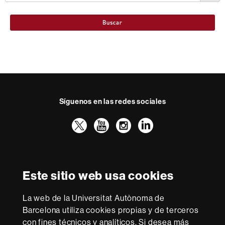
Buscar
Síguenos en las redes sociales
Twitter
YouTube
Instagram
LinkedIn
Facultad
UAB
Reconocimiento internacional de la excelencia
Derecho
HR
Este sitio web usa cookies
Excellence
in
Research
La web de la Universitat Autònoma de
-
Con la financiación de
Barcelona utiliza cookies propias y de terceros
Euraxess
con fines técnicos y analíticos. Si desea más