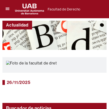
Facultad de Derecho
Clica
UAB
aquí
Universitat
para
Actualidad
Autònoma
desplegar
de
el
Barcelona
menú
de
Facultad
de
Derecho
26/11/2025
Buscador de noticias