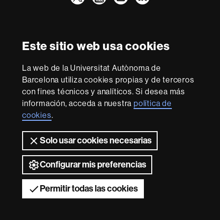
Facultad
UAB
Reconocimiento internacional de la excelencia
Derecho
HR
Este sitio web usa cookies
Excellence
in
Research
La web de la Universitat Autònoma de
-
Con la financiación de
Barcelona utiliza cookies propias y de terceros
Euraxess
con fines técnicos y analíticos. Si desea más
información, acceda a nuestra
política de
cookies
.
Sobre
esta
Solo usar cookies necesarias
web
Aviso legal
Protección de datos
Sobre el
web
Accesibilidad web
Mapa del web UAB
Configurar mis preferencias
2026 Universitat Autònoma de Barcelona
Permitir todas las cookies