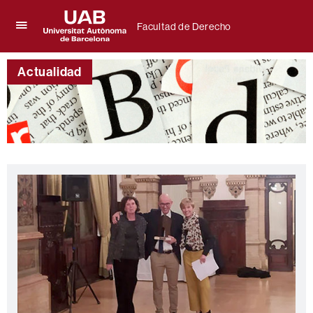
Facultad de Derecho
Clica
UAB
aquí
Universitat
para
Actualidad
Autònoma
desplegar
de
el
Barcelona
menú
de
Facultad
de
Derecho