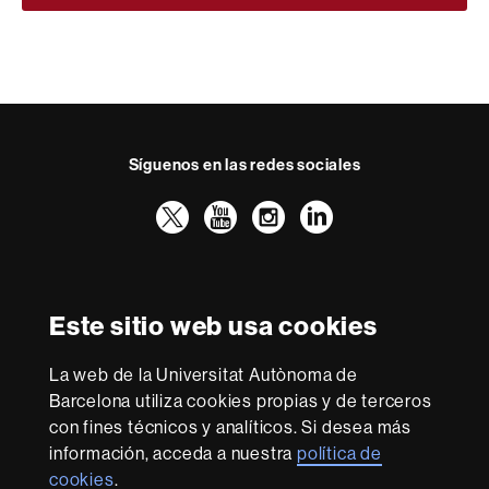
Síguenos en las redes sociales
Twitter
YouTube
Instagram
LinkedIn
Facultad
UAB
Reconocimiento internacional de la excelencia
Derecho
HR
Este sitio web usa cookies
Excellence
in
Research
La web de la Universitat Autònoma de
-
Con la financiación de
Barcelona utiliza cookies propias y de terceros
Euraxess
con fines técnicos y analíticos. Si desea más
información, acceda a nuestra
política de
cookies
.