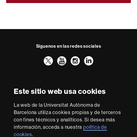
Síguenos en las redes sociales
Twitter
YouTube
Instagram
LinkedIn
Facultad
UAB
Reconocimiento internacional de la excelencia
Derecho
HR
Este sitio web usa cookies
Excellence
in
Research
La web de la Universitat Autònoma de
-
Con la financiación de
Barcelona utiliza cookies propias y de terceros
Euraxess
con fines técnicos y analíticos. Si desea más
información, acceda a nuestra
política de
cookies
.