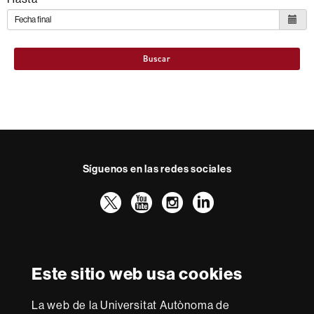
Buscar
Síguenos en las redes sociales
Twitter
YouTube
Instagram
LinkedIn
Facultad
UAB
Reconocimiento internacional de la excelencia
Derecho
HR
Este sitio web usa cookies
Excellence
in
La web de la Universitat Autònoma de
Research