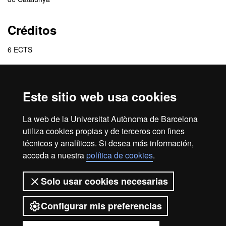
Créditos
6 ECTS
Cancelación del programa
Este sitio web usa cookies
En caso de que no se alcance el número mínimo de estudiantes
para garantizar la viabilidad del programa, o por otra razón de
La web de la Universitat Autònoma de Barcelona
fuerza mayor, el centro se reserva el derecho de cancelarlo.
utiliza cookies propias y de terceros con fines
técnicos y analíticos. Si desea más información,
acceda a nuestra
política de cookies
.
Inicio
Aviso legal
Protección de datos
Solo usar cookies necesarias
Sobre el web
Accesibilidad web
Configurar mis preferencias
2026 Universitat Autònoma de
Barcelona