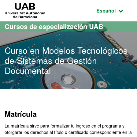
Acceso al contenido principal
Acceso a la navegación de la página
UAB Universitat Autònoma de Barcelona
Idioma seleccio
Español
Cursos de especialización UAB
Curso en Modelos Tecnológicos
de Sistemas de Gestión
Documental
Matrícula
La matrícula sirve para formalizar tu ingreso en el programa y
otorgarte los derechos al título o certificado correspondiente en la