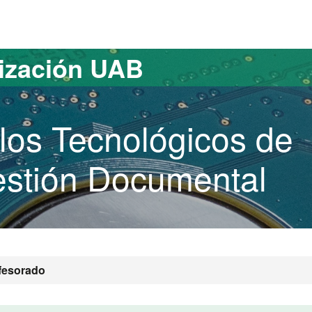
versitat Autònoma de Barcelona
lización UAB
os Tecnológicos de
estión Documental
fesorado