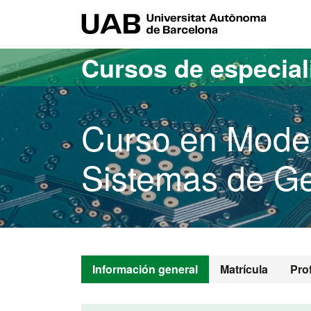
Acceso al contenido principal
Acceso a la navegación de la página
UAB Uni
Cursos de especia
Curso en Model
Sistemas de G
Información general
Matrícula
Pro