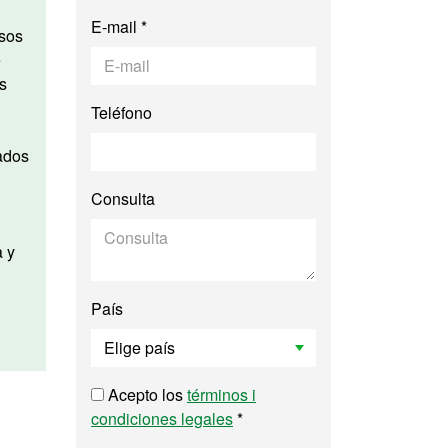
E-mail *
e
s
Teléfono
Consulta
a y
País
Acepto los
términos i
condiciones legales
*