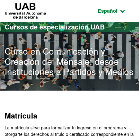
Acceso al contenido principal
Acceso a la navegación de la página
UAB Universitat Autònoma de Barcelona
Idioma seleccio
Español
Cursos de especialización UAB
Curso en Comunicación y
Creación del Mensaje: desde
Instituciones a Partidos y Medios
Matrícula
La matrícula sirve para formalizar tu ingreso en el programa y
otorgarte los derechos al título o certificado correspondiente en la