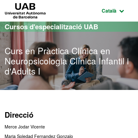
Ves al contingut principal
Ves a la navegació de la pàgina
UAB Universitat Autònoma de Barcelona
Idioma selecci
Català
Cursos d'especialització UAB
Curs en Pràctica Clínica en
Neuropsicologia Clínica Infantil i
d'Adults I
Direcció
Merce Jodar Vicente
Maria Soledad Fernandez Gonzalo