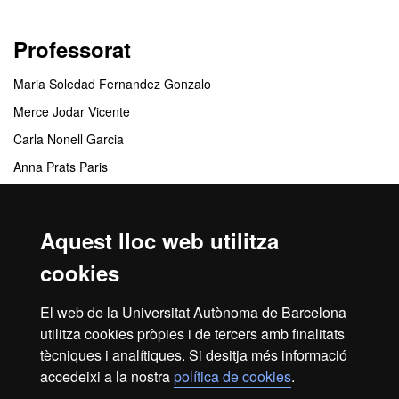
Professorat
Maria Soledad Fernandez Gonzalo
Merce Jodar Vicente
Carla Nonell Garcia
Anna Prats Paris
Eugenia Rigau Ratera
Irene Vaquer Ricart
Aquest lloc web utilitza
Jordi Vicens Vilanova
cookies
Centres responsables
El web de la Universitat Autònoma de Barcelona
utilitza cookies pròpies i de tercers amb finalitats
Departament de Psicologia Clínica i de la Salut
tècniques i analítiques. Si desitja més informació
accedeixi a la nostra
política de cookies
.