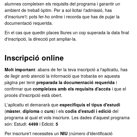
alumnes compleixen els requisits del programa i garantir un
ambient de treball òptim. Per a sol·licitar l'admissió, has
d'inscriure't: pots fer-ho online i recorda que has de pujar la
documentació requerida.
En el cas que quedin places lliures un cop superada la data final
d'inscripció, la direcció pot ampliar-la.
Inscripció online
Molt important
: abans de fer la teva inscripció a l'aplicatiu, has
de llegir amb atenció la informació que trobaràs en aquesta
pàgina per tenir
preparada la documentació requerida
i
confirmar que
compleixes amb els requisits d'accés
i que el
procés d'inscripció està obert.
L'aplicatiu et demanarà que
especifiquis el tipus d'estudi
(
màster
,
diploma
o
curs
) i els
codis d'estudi i edició
del
programa al qual et vols inscriure. Les dades d'aquest programa
són: Estudi:
4499
i Edició:
5
Per inscriure't necessites un
NIU
(número d'identificació