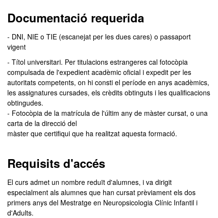
Documentació requerida
- DNI, NIE o TIE (escanejat per les dues cares) o passaport
vigent
- Títol universitari. Per titulacions estrangeres cal fotocòpia
compulsada de l'expedient acadèmic oficial i expedit per les
autoritats competents, on hi consti el període en anys acadèmics,
les assignatures cursades, els crèdits obtinguts i les qualificacions
obtingudes.
- Fotocòpia de la matrícula de l'últim any de màster cursat, o una
carta de la direcció del
màster que certifiqui que ha realitzat aquesta formació.
Requisits d'accés
El curs admet un nombre reduït d'alumnes, i va dirigit
especialment als alumnes que han cursat prèviament els dos
primers anys del Mestratge en Neuropsicologia Clínic Infantil i
d'Adults.