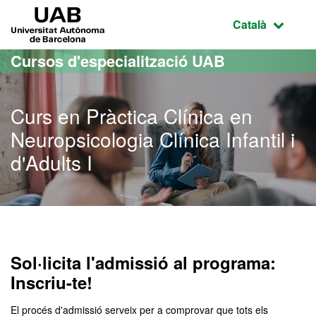
Ves al contingut principal
Ves a la navegació de la pàgina
UAB Universitat Autònoma de Barcelona
Idioma selecci
Català
Cursos d'especialització UAB
Curs en Pràctica Clínica en
Neuropsicologia Clínica Infantil i
d'Adults I
Sol·licita l'admissió al programa:
Inscriu-te!
El procés d'admissió serveix per a comprovar que tots els