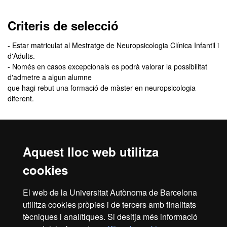
Criteris de selecció
- Estar matriculat al Mestratge de Neuropsicologia Clínica Infantil i
d'Adults.
- Només en casos excepcionals es podrà valorar la possibilitat
d'admetre a algun alumne
que hagi rebut una formació de màster en neuropsicologia
diferent.
Comunicació de l'admissió
Aquest lloc web utilitza
El
resultat de l’admissió
el rebràs, de manera personalitzada, a
l'adreça de correu electrònic que indiquis quan facis la inscripció.
cookies
En aquest correu se t’indicarà com has de procedir per
formalitzar la matrícula.
El web de la Universitat Autònoma de Barcelona
Revisa la
safata de correu brossa
del teu correu electrònic. De
utilitza cookies pròpies i de tercers amb finalitats
vegades, els missatges poden entrar com a correu brossa.
tècniques i analítiques. Si desitja més informació