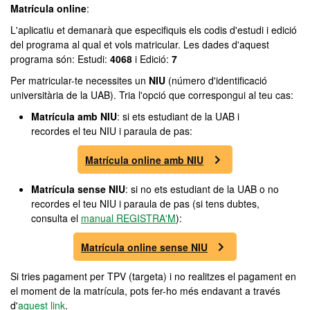
Matrícula online
:
L'aplicatiu et demanarà que especifiquis els codis d'estudi i edició
del programa al qual et vols matricular. Les dades d'aquest
programa són: Estudi:
4068
i Edició:
7
Per matricular-te necessites un
NIU
(número d'identificació
universitària de la UAB). Tria l'opció que correspongui al teu cas:
Matrícula amb NIU
: si ets estudiant de la UAB i
recordes el teu NIU i paraula de pas:
Matrícula online amb NIU
Matrícula sense NIU
: si no ets estudiant de la UAB o no
recordes el teu NIU i paraula de pas (si tens dubtes,
consulta el
manual REGISTRA'M
):
Matrícula online sense NIU
Si tries pagament per TPV (targeta) i no realitzes el pagament en
el moment de la matrícula, pots fer-ho més endavant a través
d'
aquest link
.