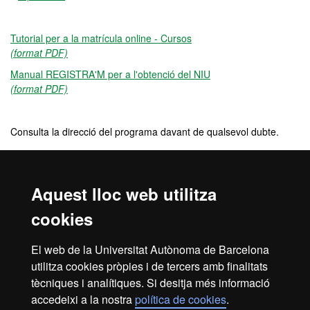
Tutorial per a la matrícula online - Cursos
(format PDF)
Manual REGISTRA'M per a l'obtenció del NIU
(format PDF)
Consulta la direcció del programa davant de qualsevol dubte.
Preu
Aquest lloc web utilitza
330 €
cookies
Crèdits
El web de la Universitat Autònoma de Barcelona
utilitza cookies pròpies i de tercers amb finalitats
5 ECTS
tècniques i analítiques. Si desitja més informació
accedeixi a la nostra
política de cookies
.