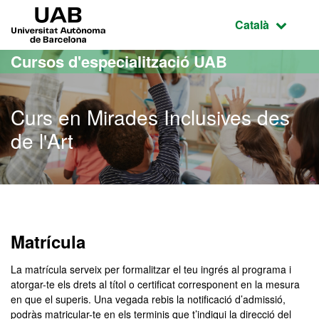
Ves al contingut principal
Ves a la navegació de la pàgina
UAB Universitat Autònoma de Barcelona
Idioma selecci
Català
Cursos d'especialització UAB
Curs en Mirades Inclusives des
de l'Art
Matrícula
La matrícula serveix per formalitzar el teu ingrés al programa i
atorgar-te els drets al títol o certificat corresponent en la mesura
en que el superis. Una vegada rebis la notificació d’admissió,
podràs matricular-te en els terminis que t’indiqui la direcció del