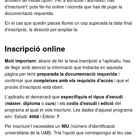
ambient de treball òptim. Per a sol·licitar l'admissió, has
d'inscriure't: pots fer-ho online i recorda que has de pujar la
documentació requerida.
En el cas que quedin places lliures un cop superada la data final
d'inscripció, la direcció pot ampliar-la.
Inscripció online
Molt important
: abans de fer la teva inscripció a l'aplicatiu, has
de llegir amb atenció la informació que trobaràs en aquesta
pàgina per tenir
preparada la documentació requerida
i
confirmar que
compleixes amb els requisits d'accés
i que el
procés d'inscripció està obert.
L'aplicatiu et demanarà que
especifiquis el tipus d'estudi
(
màster
,
diploma
o
curs
) i els
codis d'estudi i edició
del
programa al qual et vols inscriure. Les dades d'aquest programa
són: Estudi:
4068
i Edició:
7
Per inscriure't necessites un
NIU
(número d'identificació
universitària de la UAB). Tria l'opció que correspongui al teu cas: