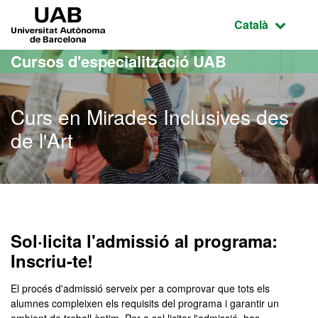
Ves al contingut principal
Ves a la navegació de la pàgina
UAB Universitat Autònoma de Barcelona
Idioma selecci
Català
Cursos d'especialització UAB
Curs en Mirades Inclusives des
de l'Art
Sol·licita l'admissió al programa:
Inscriu-te!
El procés d'admissió serveix per a comprovar que tots els
alumnes compleixen els requisits del programa i garantir un