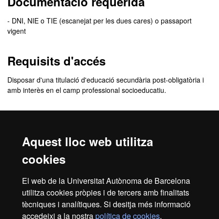
Documentació requerida
- DNI, NIE o TIE (escanejat per les dues cares) o passaport
vigent
Requisits d'accés
Disposar d'una titulació d'educació secundària post-obligatòria i
amb interès en el camp professional socioeducatiu.
Comunicació de l'admissió
Aquest lloc web utilitza
El
resultat de l’admissió
el rebràs, de manera personalitzada, a
l'adreça de correu electrònic que indiquis quan facis la inscripció.
cookies
En aquest correu se t’indicarà com has de procedir per
formalitzar la matrícula.
El web de la Universitat Autònoma de Barcelona
Revisa la
safata de correu brossa
del teu correu electrònic. De
utilitza cookies pròpies i de tercers amb finalitats
vegades, els missatges poden entrar com a correu brossa.
tècniques i analítiques. Si desitja més informació
accedeixi a la nostra
política de cookies
.