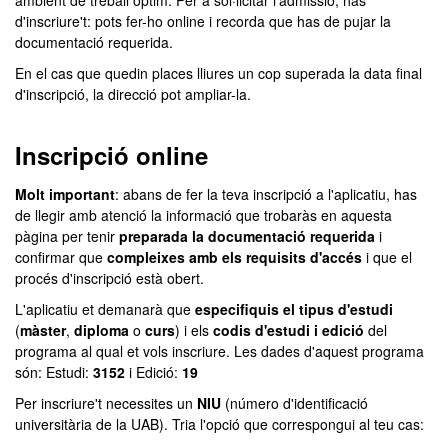
ambient de treball òptim. Per a sol·licitar l'admissió, has
d'inscriure't: pots fer-ho online i recorda que has de pujar la
documentació requerida.
En el cas que quedin places lliures un cop superada la data final
d'inscripció, la direcció pot ampliar-la.
Inscripció online
Molt important
: abans de fer la teva inscripció a l'aplicatiu, has
de llegir amb atenció la informació que trobaràs en aquesta
pàgina per tenir
preparada la documentació requerida
i
confirmar que
compleixes amb els requisits d'accés
i que el
procés d'inscripció està obert.
L'aplicatiu et demanarà que
especifiquis el tipus d'estudi
(
màster
,
diploma
o
curs
) i els
codis d'estudi i edició
del
programa al qual et vols inscriure. Les dades d'aquest programa
són: Estudi:
3152
i Edició:
19
Per inscriure't necessites un
NIU
(número d'identificació
universitària de la UAB). Tria l'opció que correspongui al teu cas: