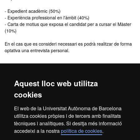
- Expedient acadèmic (50%)
- Experiència professional en l'àmbit (40%)
- Carta de motius que exposa el candidat per a cursar el Màster
(10%)
En el cas que es consideri necessari es podrà realitzar de forma
optativa una entrevista personal.
Comunicació de l'admissió
Aquest lloc web utilitza
El
resultat de l’admissió
el rebràs, de manera personalitzada, a
l'adreça de correu electrònic que indiquis quan facis la inscripció.
cookies
En aquest correu se t’indicarà com has de procedir per
formalitzar la matrícula.
El web de la Universitat Autònoma de Barcelona
Revisa la
safata de correu brossa
del teu correu electrònic. De
utilitza cookies pròpies i de tercers amb finalitats
vegades, els missatges poden entrar com a correu brossa.
tècniques i analítiques. Si desitja més informació
accedeixi a la nostra
política de cookies
.