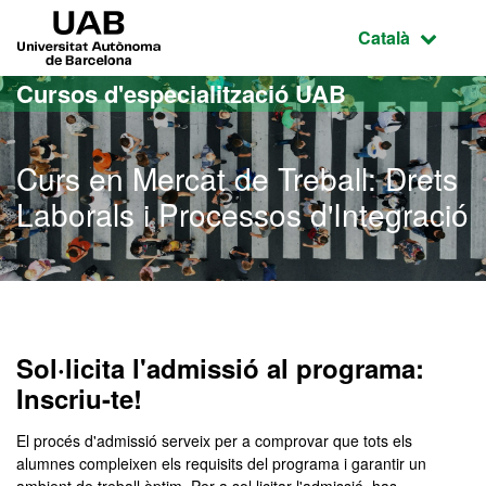
Ves al contingut principal
Ves a la navegació de la pàgina
UAB Universitat Autònoma de Barcelona
Idioma selecci
Català
Cursos d'especialització UAB
Curs en Mercat de Treball: Drets
Laborals i Processos d'Integració
Sol·licita l'admissió al programa:
Inscriu-te!
El procés d'admissió serveix per a comprovar que tots els
alumnes compleixen els requisits del programa i garantir un