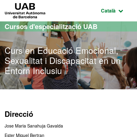
Ves al contingut principal
Ves a la navegació de la pàgina
UAB Universitat Autònoma de Barcelona
Idioma selecci
Català
Cursos d'especialització UAB
Curs en Educació Emocional,
Sexualitat i Discapacitat en un
Entorn Inclusiu
Direcció
Jose Maria Sanahuja Gavalda
Ester Miquel Bertran