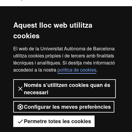
Professorat
Aquest lloc web utilitza
José María Sanahuja Gavaldà
cookies
Centres responsables
El web de la Universitat Autònoma de Barcelona
utilitza cookies pròpies i de tercers amb finalitats
Facultat de Ciències de l'Educació
tècniques i analítiques. Si desitja més informació
accedeixi a la nostra
política de cookies
.
Inici
Avís legal
Protecció de dades
Només s’utilitzen cookies quan és
necessari
Sobre el web
Accessibilitat web
Configurar les meves preferències
2026 Universitat Autònoma de
Barcelona
Permetre totes les cookies
Tens dubtes?
Desplegar el menú mòbil