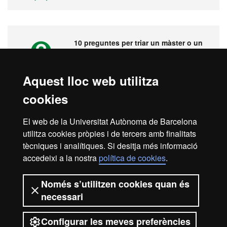
10 preguntes per triar un màster o un
postgrau
Aquest lloc web utilitza
cookies
Vídeos. Fira virtual de màsters,
postgraus i doctorats
El web de la Universitat Autònoma de Barcelona
utilitza cookies pròpies i de tercers amb finalitats
tècniques i analítiques. Si desitja més informació
accedeixi a la nostra
política de cookies
.
Inici
Avís legal
Protecció de dades
Només s’utilitzen cookies quan és
necessari
Sobre el web
Accessibilitat web
Configurar les meves preferències
2026 Universitat Autònoma de