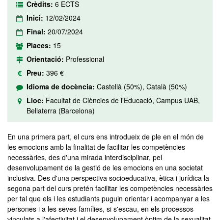
Crèdits:
6 ECTS
Inici:
12/02/2024
Final:
20/07/2024
Places:
15
Orientació:
Professional
Preu:
396 €
Idioma de docència:
Castellà (50%), Català (50%)
Lloc:
Facultat de Ciències de l'Educació, Campus UAB,
Bellaterra (Barcelona)
En una primera part, el curs ens introdueix de ple en el món de
les emocions amb la finalitat de facilitar les competències
necessàries, des d'una mirada interdisciplinar, pel
desenvolupament de la gestió de les emocions en una societat
inclusiva. Des d'una perspectiva socioeducativa, ètica i jurídica la
segona part del curs pretén facilitar les competències necessàries
per tal que els i les estudiants puguin orientar i acompanyar a les
persones i a les seves famílies, si s'escau, en els processos
vinculats a l'afectivitat i el desenvolupament òptim de la sexualitat.