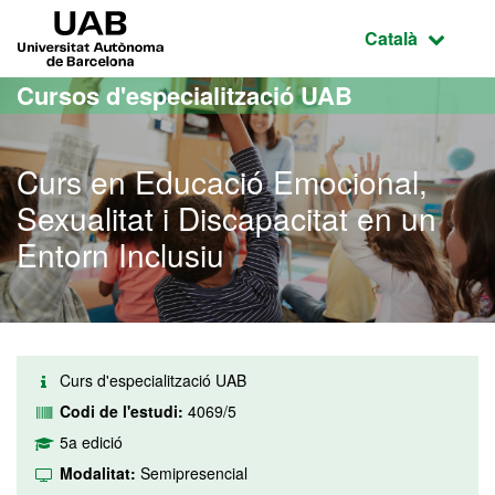
Ves al contingut principal
Ves a la navegació de la pàgina
UAB Universitat Autònoma de Barcelona
Idioma selecci
Català
Cursos d'especialització UAB
Curs en Educació Emocional,
Sexualitat i Discapacitat en un
Entorn Inclusiu
Curs d'especialització UAB
Codi de l'estudi:
4069/5
5a edició
Modalitat:
Semipresencial