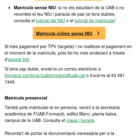
Matrícula sense NIU
: si no ets estudiant de la UAB o no
recordes el teu NIU i paraula de pas (si tens dubtes,
consulta el
tutorial del NIU
o el
tutorial de matrícula
):
Matrícula online sense NIU
Si tries pagament per TPV (targeta) i no realitzes el pagament en
el moment de la matrícula, pots fer-ho més endavant a través
d'
aquest link
.
Si tens cap dubte, envia'ns un correu electrònic a
formacio.continua.fuabformacio@uab.cat
o truca'ns al 93 581
7449.
Matrícula presencial
:
També pots matricular-te en persona, venint a la secretaria
acadèmica de FUAB Formació, edifici Blanc, planta baixa,
campus de la UAB. Consulta el
mapa i horaris
.
Recorda't de portar la documentació necessària per a la