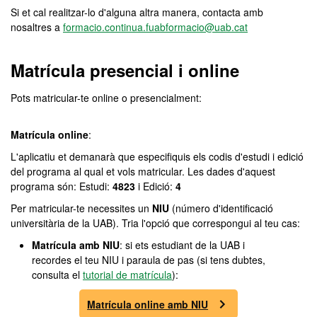
Si et cal realitzar-lo d'alguna altra manera, contacta amb
nosaltres a
formacio.continua.fuabformacio@uab.cat
Matrícula presencial i online
Pots matricular-te online o presencialment:
Matrícula online
:
L'aplicatiu et demanarà que especifiquis els codis d'estudi i edició
del programa al qual et vols matricular. Les dades d'aquest
programa són: Estudi:
4823
i Edició:
4
Per matricular-te necessites un
NIU
(número d'identificació
universitària de la UAB). Tria l'opció que correspongui al teu cas:
Matrícula amb NIU
: si ets estudiant de la UAB i
recordes el teu NIU i paraula de pas (si tens dubtes,
consulta el
tutorial de matrícula
):
Matrícula online amb NIU