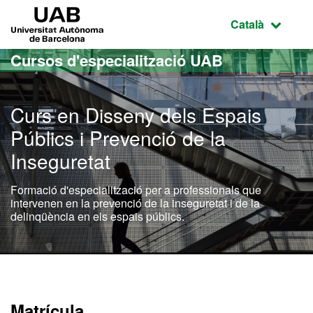
Ves al contingut principal
Ves a la navegació de la pàgina
UAB Universitat Autònoma de Barcelona
Idioma selecci
Català
Cursos d'especialització UAB
Curs en Disseny dels Espais
Públics i Prevenció de la
Inseguretat
Formació d'especialització per a professionals que
intervenen en la prevenció de la inseguretat i de la
delinqüència en els espais públics.
Matrícula