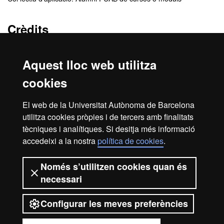
Crèdits
3 ECTS
Aquest lloc web utilitza
Cancel·lació del programa
cookies
En cas que no s’assoleixi el nombre mínim d’estudiants per
El web de la Universitat Autònoma de Barcelona
garantir la viabilitat del programa, o per una altra raó de força
utilitza cookies pròpies i de tercers amb finalitats
major, el centre es reserva el dret de cancel·lar el programa.
tècniques i analítiques. Si desitja més informació
accedeixi a la nostra
política de cookies
.
Inici
Avís legal
Protecció de dades
Només s’utilitzen cookies quan és
necessari
Sobre el web
Accessibilitat web
Configurar les meves preferències
2026 Universitat Autònoma de
Barcelona