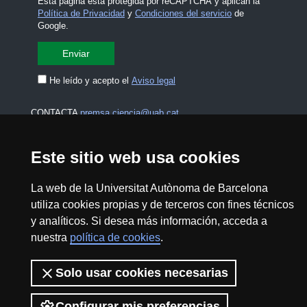
Esta página está protegida por reCAPTCHA y aplican la
Política de Privacidad
y
Condiciones del servicio
de
Google.
He leído y acepto el
Aviso legal
CONTACTA
premsa.ciencia@uab.cat
Aviso legal
Protección de datos
Este sitio web usa cookies
Sobre el web
Accesibilidad web
La web de la Universitat Autònoma de Barcelona
utiliza cookies propias y de terceros con fines técnicos
Mapa del web UAB
y analíticos. Si desea más información, acceda a
nuestra
política de cookies
.
2026 Divulga UAB - Commons Reconocimiento -
No Comercial (CC BY NC) - ISSN: 2014-6388
Solo usar cookies necesarias
View low-bandwidth version
Configurar mis preferencias