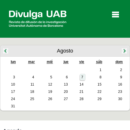
p
a
l
Agosto
lun
mar
mié
jue
vie
sáb
dom
Artículos
Entrevistas
Vídeos
1
2
3
4
5
6
7
8
9
10
11
12
13
14
15
16
Agenda
17
18
19
20
21
22
23
24
25
26
27
28
29
30
31
English
Català
BUSCAR