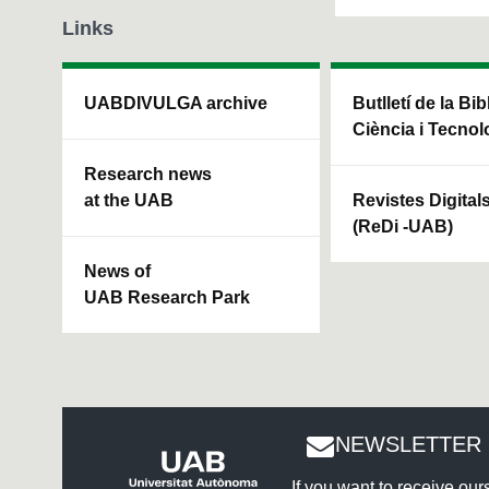
Links
UABDIVULGA archive
Butlletí de la Bi
Ciència i Tecnol
Research news
at the UAB
Revistes Digital
(ReDi -UAB)
News of
UAB Research Park
NEWSLETTER 
If you want to receive ou