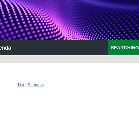
enda
SEARCHING
Dia
·
Setmana