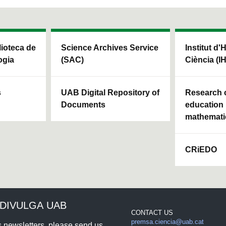
blioteca de
Science Archives Service
Institut d'
ogia
(SAC)
Ciència (I
s
UAB Digital Repository of
Research c
Documents
education 
mathemati
CRiEDO
DIVULGA UAB
CONTACT US
premsa.ciencia@uab.cat
rs newsletters, please send us