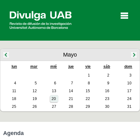
p
a
l
Mayo
lun
mar
mié
jue
vie
sáb
dom
Artículos
Entrevistas
Vídeos
1
2
3
4
5
6
7
8
9
10
11
12
13
14
15
16
17
Agenda
18
19
20
21
22
23
24
25
26
27
28
29
30
31
English
Català
Agenda
BUSCAR