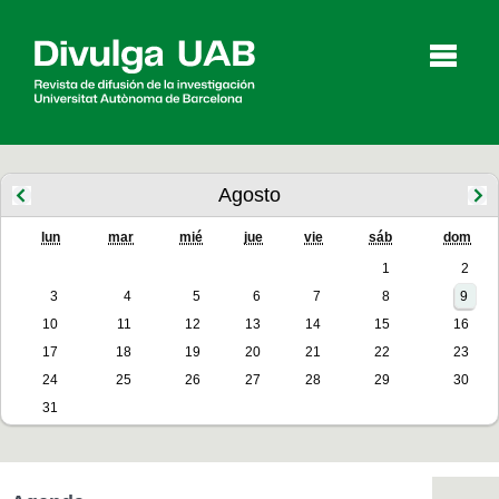
p
a
l
Agosto
lun
mar
mié
jue
vie
sáb
dom
Artículos
Entrevistas
Vídeos
1
2
3
4
5
6
7
8
9
10
11
12
13
14
15
16
Agenda
17
18
19
20
21
22
23
24
25
26
27
28
29
30
31
English
Català
BUSCAR