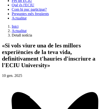
Fes un ECIU
Què és l'ECIU
Com hi puc participar?
Preguntes més freqüents
Actualitat
Inici
Actualitat
Detall notícia
«Si vols viure una de les millors
experiències de la teva vida,
definitivament t'hauries d'inscriure a
l'ECIU University»
10
gen.
2025