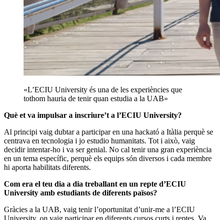
«L’ECIU University és una de les experiències que
tothom hauria de tenir quan estudia a la UAB»
Què et va impulsar a inscriure’t a l’ECIU University?
Al principi vaig dubtar a participar en una hackató a Itàlia perquè se
centrava en tecnologia i jo estudio humanitats. Tot i això, vaig
decidir intentar-ho i va ser genial. No cal tenir una gran experiència
en un tema específic, perquè els equips són diversos i cada membre
hi aporta habilitats diferents.
Com era el teu dia a dia treballant en un repte d’ECIU
University amb estudiants de diferents països?
Gràcies a la UAB, vaig tenir l’oportunitat d’unir-me a l’ECIU
University, on vaig participar en diferents cursos curts i reptes. Va