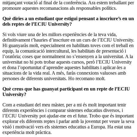
mitjançant votació al final de la conferència. Ara estem treballant per
promoure aquestes recomanacions als responsables polítics.
Què diries a un estudiant que estigui pensant a inscriure’s en un
dels reptes de l’ECIU University?
Si vols viure una de les millors experiències de la teva vida,
definitivament t’hauries d’inscriure en un curs de l’ECIU University.
Hi guanyaràs molt, especialment en habilitats toves com el treball en
equip, la comunicació intercultural, les habilitats de presentació i
l’oratòria; coses que normalment no s’ensenyen a la universitat. A la
universitat no hi pots trobar aquests cursos, però l’ECIU University
et dona l’oportunitat d’aprendre aquestes habilitats i aplicar-les a
situacions de la vida real. A més, faràs connexions valuoses amb
persones de diferents universitats. Ho recomano molt.
Què creus que has guanyat participant en un repte de l’ECIU
University?
Com a estudiant del meu màster, per a mi és molt important tenir
diferents experiències i comparar sistemes educatius diversos, i
l’ECIU University pot ajudar-me en el futur. Trobo que és important
explorar els diferents reptes i parlar amb la joventut per veure la seva
visió i motivació vers els sistemes educatius a Europa. Ha estat una
experiència molt pràctica.