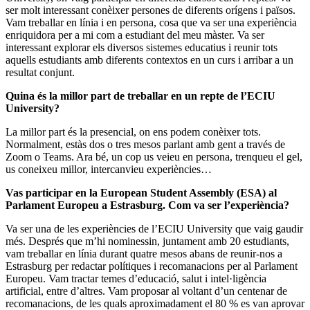
ser molt interessant conèixer persones de diferents orígens i països.
Vam treballar en línia i en persona, cosa que va ser una experiència
enriquidora per a mi com a estudiant del meu màster. Va ser
interessant explorar els diversos sistemes educatius i reunir tots
aquells estudiants amb diferents contextos en un curs i arribar a un
resultat conjunt.
Quina és la millor part de treballar en un repte de l’ECIU
University?
La millor part és la presencial, on ens podem conèixer tots.
Normalment, estàs dos o tres mesos parlant amb gent a través de
Zoom o Teams. Ara bé, un cop us veieu en persona, trenqueu el gel,
us coneixeu millor, intercanvieu experiències…
Vas participar en la European Student Assembly (ESA) al
Parlament Europeu a Estrasburg. Com va ser l’experiència?
Va ser
una de les experiències de l’ECIU University que vaig gaudir
més. Després que m’hi nominessin, juntament amb 20 estudiants,
vam treballar en línia durant quatre mesos abans de reunir-nos a
Estrasburg per redactar polítiques i recomanacions per al Parlament
Europeu. Vam tractar temes d’educació, salut i intel·ligència
artificial, entre d’altres. Vam proposar al voltant d’un centenar de
recomanacions, de les quals aproximadament el 80 % es van aprovar