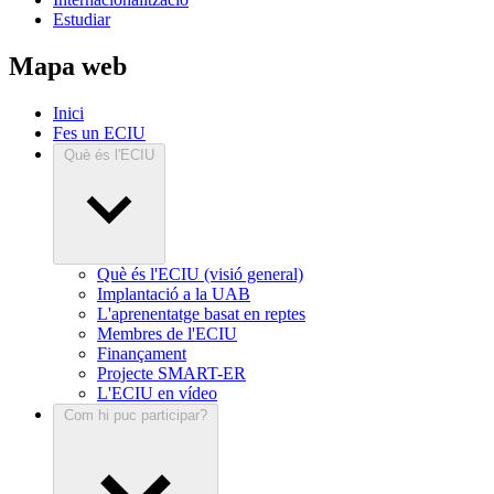
Estudiar
Mapa web
Inici
Fes un ECIU
Què és l'ECIU
Què és l'ECIU (visió general)
Implantació a la UAB
L'aprenentatge basat en reptes
Membres de l'ECIU
Finançament
Projecte SMART-ER
L'ECIU en vídeo
Com hi puc participar?