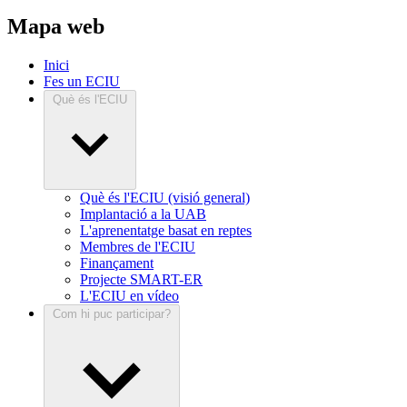
Mapa web
Inici
Fes un ECIU
Què és l'ECIU
Què és l'ECIU (visió general)
Implantació a la UAB
L'aprenentatge basat en reptes
Membres de l'ECIU
Finançament
Projecte SMART-ER
L'ECIU en vídeo
Com hi puc participar?