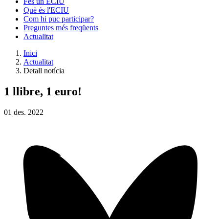
Fes un ECIU
Què és l'ECIU
Com hi puc participar?
Preguntes més freqüents
Actualitat
Inici
Actualitat
Detall notícia
1 llibre, 1 euro!
01
des.
2022