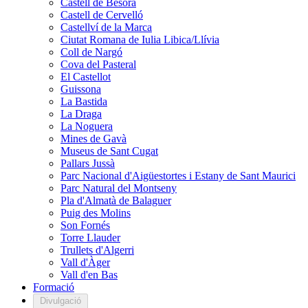
Castell de Besora
Castell de Cervelló
Castellví de la Marca
Ciutat Romana de Iulia Libica/Llívia
Coll de Nargó
Cova del Pasteral
El Castellot
Guissona
La Bastida
La Draga
La Noguera
Mines de Gavà
Museus de Sant Cugat
Pallars Jussà
Parc Nacional d'Aigüestortes i Estany de Sant Maurici
Parc Natural del Montseny
Pla d'Almatà de Balaguer
Puig des Molins
Son Fornés
Torre Llauder
Trullets d'Algerri
Vall d'Àger
Vall d'en Bas
Formació
Divulgació