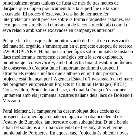
principalment grans taulons de fusta de més de tres metres de
llargada que ocupen pràcticament tota la superfície de la zona
excavada. El procés d’excavació ens ha de permetre fer
interpretacions molt precises sobre la forma d’aquestes cabanes, les
tècniques constructives i el moment de la construcció, així com la
seva relació amb zones excavades en campanyes anteriors”.
Pel que fa a les tasques de monitorització de l’estat de conservació
del material orgànic, s’emmarquen en el projecte europeu de recerca
«WOODPLAKE. Habitatges arqueològics sobre puntals de fusta en
llacs mediterranis europeus: estratègies per a la seva explotació
,
monitoratge i conservació»
, amb l’objectiu final d’establir polítiques
de conservació d’aquest únic i important patrimoni europeu i
afrontar els reptes climàtics que s’albiren en un futur pròxim. El
projecte està finançat per l’Agència Estatal d’Investigació en el marc
del programa europeu
Joint Projects in Cultural Heritage (JPICH):
Conservation, Protection and Use
, del qual la Draga n’és partner,
juntament amb els jaciments lacustres italians dels llacs de Bolseno i
Mezzano.
Paral·lelament, la campanya ha desenvolupat dues accions de
prospecció arqueològica i paleocològica a la riba occidental de
l’estany de Banyoles, tant terrestre com subaquàtica. D’una banda,
s’han fet sondejos a la riba occidental de l’estany, dins el terme
municipal de Porqueres. En aquest cas, l’objectiu és obtenir noves