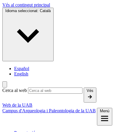
Vés al contingut principal
Idioma seleccionat:
Català
Español
English
Cerca al web
Vés
Web de la UAB
Campus d'Arqueologia i Paleontologia de la UAB
Menú