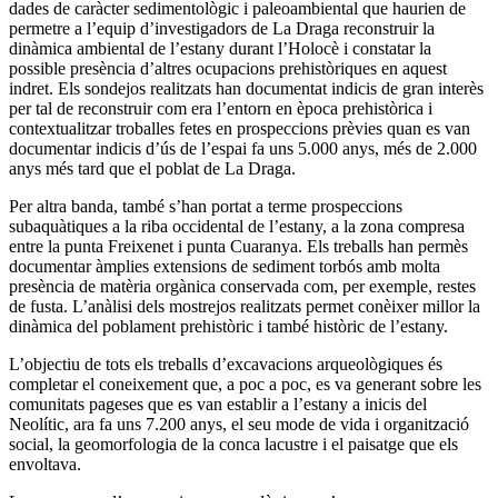
dades de caràcter sedimentològic i paleoambiental que haurien de
permetre a l’equip d’investigadors de La Draga reconstruir la
dinàmica ambiental de l’estany durant l’Holocè i constatar la
possible presència d’altres ocupacions prehistòriques en aquest
indret. Els sondejos realitzats han documentat indicis de gran interès
per tal de reconstruir com era l’entorn en època prehistòrica i
contextualitzar troballes fetes en prospeccions prèvies quan es van
documentar indicis d’ús de l’espai fa uns 5.000 anys, més de 2.000
anys més tard que el poblat de La Draga.
Per altra banda, també s’han portat a terme prospeccions
subaquàtiques a la riba occidental de l’estany, a la zona compresa
entre la punta Freixenet i punta Cuaranya. Els treballs han permès
documentar àmplies extensions de sediment torbós amb molta
presència de matèria orgànica conservada com, per exemple, restes
de fusta. L’anàlisi dels mostrejos realitzats permet conèixer millor la
dinàmica del poblament prehistòric i també històric de l’estany.
L’objectiu de tots els treballs d’excavacions arqueològiques és
completar el coneixement que, a poc a poc, es va generant sobre les
comunitats pageses que es van establir a l’estany a inicis del
Neolític, ara fa uns 7.200 anys, el seu mode de vida i organització
social, la geomorfologia de la conca lacustre i el paisatge que els
envoltava.