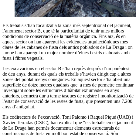
Els treballs s’han focalitzat a la zona més septentrional del jaciment,
l’anomenat sector B, que té la particularitat de tenir unes millors
condicions de conservació de la matèria orgànica. Fins ara, és en
aquest sector on han aparegut les evidències arquitectòniques més
clares de les cabanes de fusta dels antics pobladors de La Draga i on
també han aparegut un major nombre d’eines i estris elaborats amb
fusta i fibres vegetals.
Les excavacions en el sector B s’han reprès després d’un parèntesi
de deu anys, durant els quals els treballs s’havien dirigit cap a altres
zones del poblat menys conegudes. En aquest sector s’ha obert una
superfície de dotze metres quadrats que, a més de permetre continuar
investigant sobre les estructures d’hàbitat exhumades en anys
anteriors, permetrà dur a terme tasques de registre i monitorització de
l’estat de conservació de les restes de fusta, que presenten uns 7.200
anys d’antiguitat.
Els codirectors de l’excavació, Toni Palomo i Raquel Piqué (UAB) i
Xavier Terradas (CSIC), han explicat que “els treballs en el jaciment
de La Draga han permès documentar elements estructurals de
construccions de fusta en molt bon estat de conservació. Són