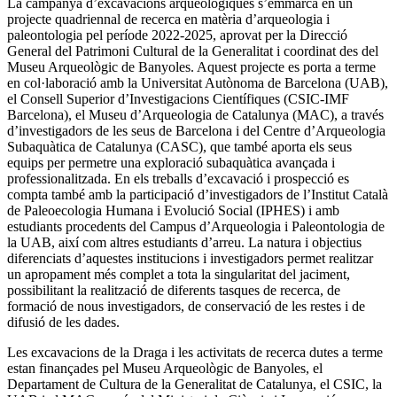
La campanya d’excavacions arqueològiques s’emmarca en un
projecte quadriennal de recerca en matèria d’arqueologia i
paleontologia pel període 2022-2025, aprovat per la Direcció
General del Patrimoni Cultural de la Generalitat i coordinat des del
Museu Arqueològic de Banyoles. Aquest projecte es porta a terme
en col·laboració amb la Universitat Autònoma de Barcelona (UAB),
el Consell Superior d’Investigacions Científiques (CSIC-IMF
Barcelona), el Museu d’Arqueologia de Catalunya (MAC), a través
d’investigadors de les seus de Barcelona i del Centre d’Arqueologia
Subaquàtica de Catalunya (CASC), que també aporta els seus
equips per permetre una exploració subaquàtica avançada i
professionalitzada. En els treballs d’excavació i prospecció es
compta també amb la participació d’investigadors de l’Institut Català
de Paleoecologia Humana i Evolució Social (IPHES) i amb
estudiants procedents del Campus d’Arqueologia i Paleontologia de
la UAB, així com altres estudiants d’arreu. La natura i objectius
diferenciats d’aquestes institucions i investigadors permet realitzar
un apropament més complet a tota la singularitat del jaciment,
possibilitant la realització de diferents tasques de recerca, de
formació de nous investigadors, de conservació de les restes i de
difusió de les dades.
Les excavacions de la Draga i les activitats de recerca dutes a terme
estan finançades pel Museu Arqueològic de Banyoles, el
Departament de Cultura de la Generalitat de Catalunya, el CSIC, la