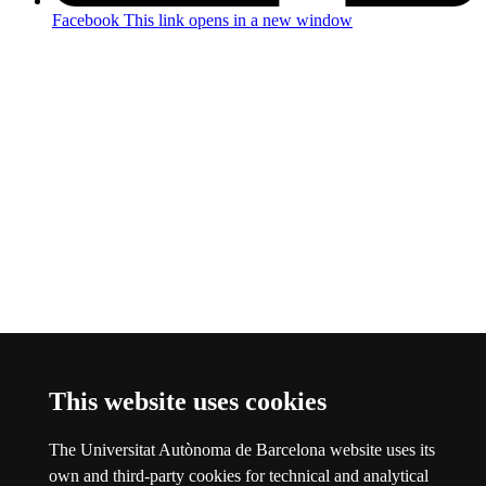
Facebook
This link opens in a new window
This website uses cookies
The Universitat Autònoma de Barcelona website uses its
Threads
This link opens in a new window
own and third-party cookies for technical and analytical