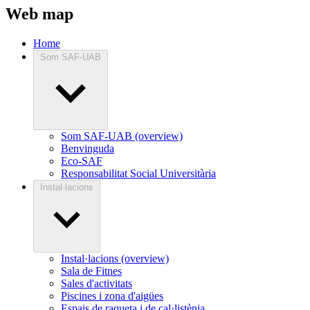
Web map
Home
Som SAF-UAB
Som SAF-UAB (overview)
Benvinguda
Eco-SAF
Responsabilitat Social Universitària
Instal·lacions
Instal·lacions (overview)
Sala de Fitnes
Sales d'activitats
Piscines i zona d'aigües
Espais de raqueta i de cal·listènia