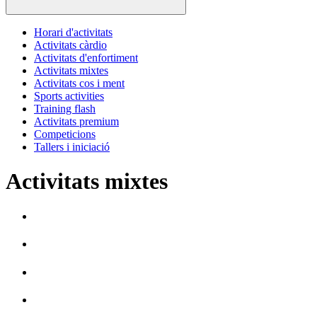
Horari d'activitats
Activitats càrdio
Activitats d'enfortiment
Activitats mixtes
Activitats cos i ment
Sports activities
Training flash
Activitats premium
Competicions
Tallers i iniciació
Activitats mixtes