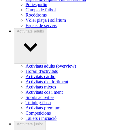
Poliesportiu
Camps de futbol
Rocòdroms
Vòlei platja i solàrium
Espais de serveis
Activitats adults
Activitats adults (overview)
Horari d'activitats
Activitats càrdio
Activitats d'enfortiment
Activitats mixtes
Activitats cos i ment
Sports activities
Training flash
Activitats premium
Competicions
Tallers i iniciació
Activitats júnior