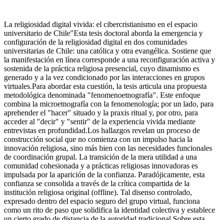
La religiosidad digital vivida: el cibercristianismo en el espacio
universitario de Chile"Esta tesis doctoral aborda la emergencia y
configuración de la religiosidad digital en dos comunidades
universitarias de Chile: una católica y otra evangélica. Sostiene que
la manifestación en línea corresponde a una reconfiguración activa y
sostenida de la práctica religiosa presencial, cuyo dinamismo es
generado y a la vez condicionado por las interacciones en grupos
virtuales.Para abordar esta cuestión, la tesis articula una propuesta
metodológica denominada "fenomenoetnografía". Este enfoque
combina la microetnografía con la fenomenología; por un lado, para
aprehender el "hacer" situado y la praxis ritual y, por otro, para
acceder al "decir" y "sentir" de la experiencia vivida mediante
entrevistas en profundidad.Los hallazgos revelan un proceso de
construcción social que no comienza con un impulso hacia la
innovación religiosa, sino más bien con las necesidades funcionales
de coordinación grupal. La transición de la mera utilidad a una
comunidad cohesionada y a prácticas religiosas innovadoras es
impulsada por la aparición de la confianza. Paradójicamente, esta
confianza se consolida a través de la crítica compartida de la
institución religiosa original (offline). Tal disenso controlado,
expresado dentro del espacio seguro del grupo virtual, funciona
como un rito de paso que solidifica la identidad colectiva y establece
un cierto grado de distancia de la autoridad tradicional.Sobre esta