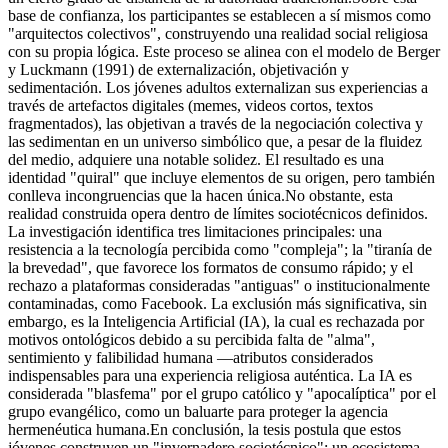
base de confianza, los participantes se establecen a sí mismos como
"arquitectos colectivos", construyendo una realidad social religiosa
con su propia lógica. Este proceso se alinea con el modelo de Berger
y Luckmann (1991) de externalización, objetivación y
sedimentación. Los jóvenes adultos externalizan sus experiencias a
través de artefactos digitales (memes, videos cortos, textos
fragmentados), las objetivan a través de la negociación colectiva y
las sedimentan en un universo simbólico que, a pesar de la fluidez
del medio, adquiere una notable solidez. El resultado es una
identidad "quiral" que incluye elementos de su origen, pero también
conlleva incongruencias que la hacen única.No obstante, esta
realidad construida opera dentro de límites sociotécnicos definidos.
La investigación identifica tres limitaciones principales: una
resistencia a la tecnología percibida como "compleja"; la "tiranía de
la brevedad", que favorece los formatos de consumo rápido; y el
rechazo a plataformas consideradas "antiguas" o institucionalmente
contaminadas, como Facebook. La exclusión más significativa, sin
embargo, es la Inteligencia Artificial (IA), la cual es rechazada por
motivos ontológicos debido a su percibida falta de "alma",
sentimiento y falibilidad humana —atributos considerados
indispensables para una experiencia religiosa auténtica. La IA es
considerada "blasfema" por el grupo católico y "apocalíptica" por el
grupo evangélico, como un baluarte para proteger la agencia
hermenéutica humana.En conclusión, la tesis postula que estos
jóvenes construyen un "invernadero sociotécnico": un ecosistema