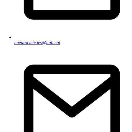
i.neurociencies@uab.cat