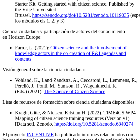
Starter Kit. Getting started with citizen science. Published by
the Vrije Universiteit
Brussel.
https://zenodo.org/doi/10.5281/zenodo.10119035
(espe
los módulos els 1, 2, y 3)
Ciencia ciudadana y participación de actores del conocimiento
en Horizon Europe:
Farrer, L. (2021):
Citizen science and the involvement of
knowledge actors in the co-creation of R&I agendas and
contents
Visión general sobre la ciencia ciudadana:
Vohland, K., Land-Zandstra, A., Ceccaroni, L., Lemmens, R.,
Perelló, J., Ponti, M., Samson, R., Wagenknecht, K.
(Eds.) (2021):
The Science of Citizen Science
Lista de recursos de formación sobre ciencia ciudadana disponibles:
Kragh, Gitte, & Nielsen, Kristian H. (2022). TIME4CS WP4
Mapping of citizen science training resources (Version v1)
[Data set]. Zenodo.
https://doi.org/10.5281/zenodo.6840274
El proyecto
INCENTIVE
ha publicado informes relacionados con