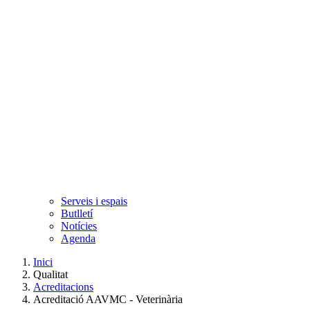
Serveis i espais
Butlletí
Notícies
Agenda
Inici
Qualitat
Acreditacions
Acreditació AAVMC - Veterinària