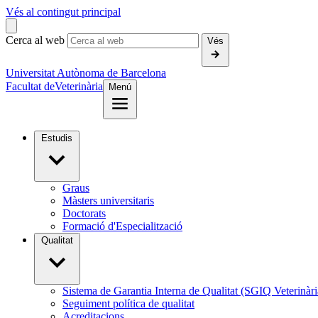
Vés al contingut principal
Cerca al web
Vés
Universitat Autònoma de Barcelona
Facultat de
Veterinària
Menú
Estudis
Graus
Màsters universitaris
Doctorats
Formació d'Especialització
Qualitat
Sistema de Garantia Interna de Qualitat (SGIQ Veterinàri
Seguiment política de qualitat
Acreditacions