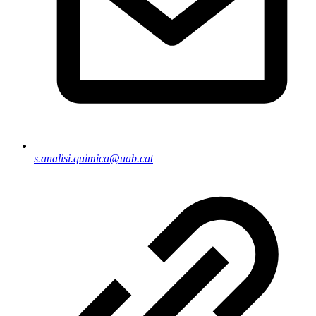
s.analisi.quimica@uab.cat