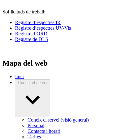
Sol·licituds de treball:
Registre d’espectres IR
Registre d’espectres UV-Vis
Registre d’ORD
Registre de DLS
Mapa del web
Inici
Coneix el servei
Coneix el servei (visió general)
Personal
Contacte i horari
Tarifes