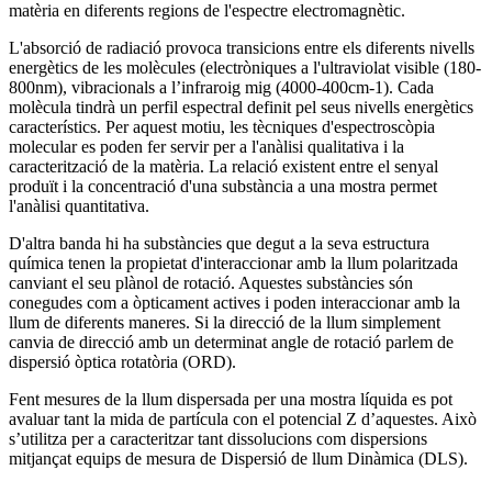
matèria en diferents regions de l'espectre electromagnètic.
L'absorció de radiació provoca transicions entre els diferents nivells
energètics de les molècules (electròniques a l'ultraviolat visible (180-
800nm), vibracionals a l’infraroig mig (4000-400cm-1). Cada
molècula tindrà un perfil espectral definit pel seus nivells energètics
característics. Per aquest motiu, les tècniques d'espectroscòpia
molecular es poden fer servir per a l'anàlisi qualitativa i la
caracterització de la matèria. La relació existent entre el senyal
produït i la concentració d'una substància a una mostra permet
l'anàlisi quantitativa.
D'altra banda hi ha substàncies que degut a la seva estructura
química tenen la propietat d'interaccionar amb la llum polaritzada
canviant el seu plànol de rotació. Aquestes substàncies són
conegudes com a òpticament actives i poden interaccionar amb la
llum de diferents maneres. Si la direcció de la llum simplement
canvia de direcció amb un determinat angle de rotació parlem de
dispersió òptica rotatòria (ORD).
Fent mesures de la llum dispersada per una mostra líquida es pot
avaluar tant la mida de partícula con el potencial Z d’aquestes. Això
s’utilitza per a caracteritzar tant dissolucions com dispersions
mitjançat equips de mesura de Dispersió de llum Dinàmica (DLS).