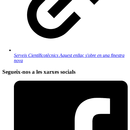
Serveis Científicotècnics
Aquest enllaç s'obre en una finestra
nova
Segueix-nos a les xarxes socials