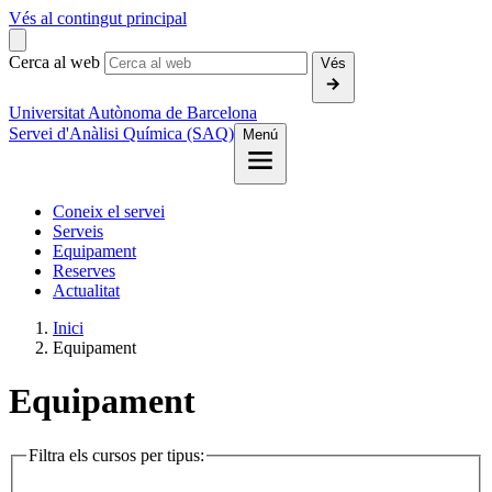
Vés al contingut principal
Cerca al web
Vés
Universitat Autònoma de Barcelona
Servei d'Anàlisi Química (SAQ)
Menú
Coneix el servei
Serveis
Equipament
Reserves
Actualitat
Inici
Equipament
Equipament
Filtra els cursos per tipus: