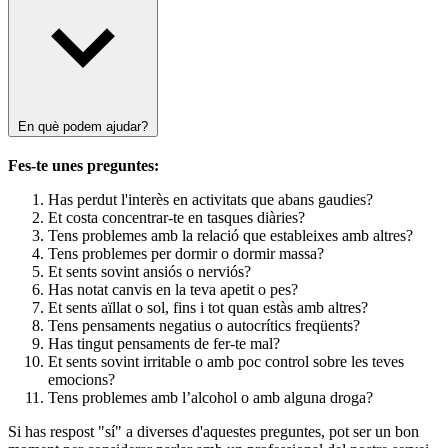
En què podem ajudar?
Fes-te unes preguntes:
Has perdut l'interès en activitats que abans gaudies?
Et costa concentrar-te en tasques diàries?
Tens problemes amb la relació que estableixes amb altres?
Tens problemes per dormir o dormir massa?
Et sents sovint ansiós o nerviós?
Has notat canvis en la teva apetit o pes?
Et sents aïllat o sol, fins i tot quan estàs amb altres?
Tens pensaments negatius o autocrítics freqüents?
Has tingut pensaments de fer-te mal?
Et sents sovint irritable o amb poc control sobre les teves
emocions?
Tens problemes amb l’alcohol o amb alguna droga?
Si has respost "sí" a diverses d'aquestes preguntes, pot ser un bon