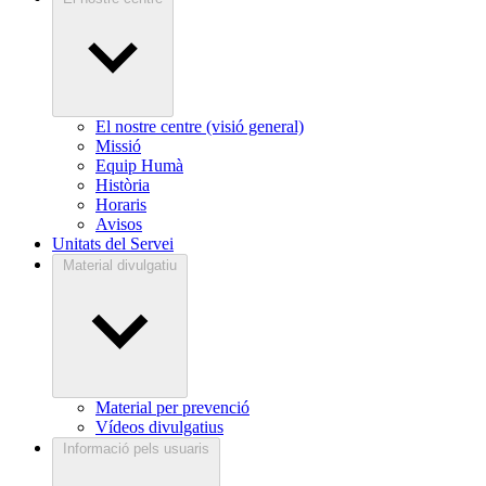
El nostre centre (visió general)
Missió
Equip Humà
Història
Horaris
Avisos
Unitats del Servei
Material divulgatiu
Material per prevenció
Vídeos divulgatius
Informació pels usuaris