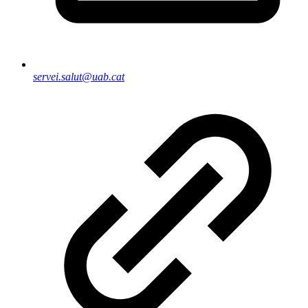
servei.salut@uab.cat