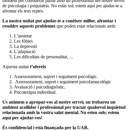
moment per considerar parlar amb un professional del nostre servei
de psicologia i psiquiatria. No estàs sol; estem aquí per ajudar-te a
afrontar els teus reptes.
La nostra unitat pot ajudar-te a conèixer millor, afrontar i
resoldre aquests problemes
que poden estar relacionats amb:
L’ansietat
Les fòbies
La depressió
L’adaptació
Les dificultats de personalitat, ...
Aquesta unitat
t’ofereix
Assessorament, suport i seguiment psicològic.
Assessorament, suport i seguiment psicofamacològic
Avaluació i psicodiagnòstic.
Psicoteràpia individual.
Us animem a apropar-vos al nostre servei, on trobareu un
ambient acollidor i professional per tractar qualsevol inquietud
relacionada amb la vostra salut mental. No esteu sols; estem
aquí per ajudar-vos!
És confidencial i està finançada per la UAB.