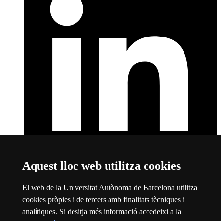
Aquest lloc web utilitza cookies
Linkedin
Aquest enllaç s'obre en una finestra nova
Sobre el web
El web de la Universitat Autònoma de Barcelona utilitza
cookies pròpies i de tercers amb finalitats tècniques i
Universitat Autònoma de Barcelona
analítiques. Si desitja més informació accedeixi a la
Avís legal
Aquest enllaç s'obre en una finestra nova