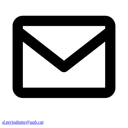
d.periodisme@uab.cat