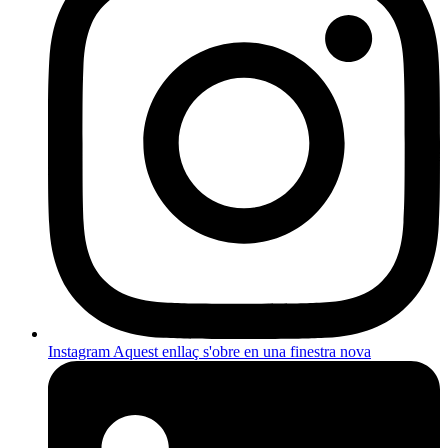
Instagram
Aquest enllaç s'obre en una finestra nova