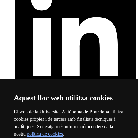
Aquest lloc web utilitza cookies
LinkedIn
Aquest enllaç s'obre en una finestra nova
Sobre el web
El web de la Universitat Autònoma de Barcelona utilitza
cookies pròpies i de tercers amb finalitats tècniques i
Universitat Autònoma de Barcelona
analítiques. Si desitja més informació accedeixi a la
Avís legal
Aquest enllaç s'obre en una finestra nova
nostra
política de cookies
.
Protecció de dades
Aquest enllaç s'obre en una finestra nova