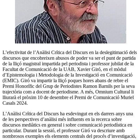
L’efectivitat de l’Anàlisi Crítica del Discurs en la deslegitimació dels
discursos que encobreixen abusos de poder va ser el punt de partida
de la lliçó magistral impartida pel periodista i professor jubilat de la
Facultat de Comunicació de la UAB, Xavier Giró, en el mòdul
d’Epistemologia i Metodologia de la Investigació en Comunicació
(EMIC). Giró va impartir la lliçó poques hores abans de rebre el
Premi Honorífic del Grup de Periodistes Ramon Barnils per la seva
trajectòria com a docent de periodisme. A més, Omnium Cultural li
lliurarà el pròxim 10 de desembre el Premi de Comunicació Muriel
Casals 2024.
L’Anàlisi Crítica del Discurs ha esdevingut en els darrers anys una
de les perspectives d’anàlisi més influents en la recerca sobre
discursos mediàtics en general i sobre comunicació periodística en
particular. Durant la sessió, el professor Giró va descriure amb
nombrosos exemples els elements centrals del procés d’investigació,