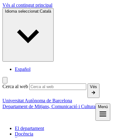
Vés al contingut principal
Idioma seleccionat:
Català
Español
Cerca al web
Vés
Universitat Autònoma de Barcelona
Departament de Mitjans, Comunicació i Cultura
Menú
El departament
Docència