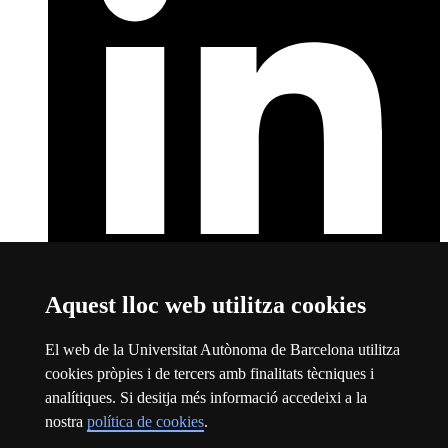
Aquest lloc web utilitza cookies
LinkedIn de la UAB
Aquest enllaç s'obre en una finestra nova
Sobre el web
El web de la Universitat Autònoma de Barcelona utilitza
cookies pròpies i de tercers amb finalitats tècniques i
Universitat Autònoma de Barcelona
analítiques. Si desitja més informació accedeixi a la
Avís legal
Aquest enllaç s'obre en una finestra nova
nostra
política de cookies
.
Protecció de dades
Aquest enllaç s'obre en una finestra nova