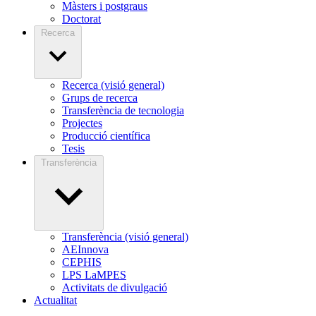
Màsters i postgraus
Doctorat
Recerca
Recerca (visió general)
Grups de recerca
Transferència de tecnologia
Projectes
Producció científica
Tesis
Transferència
Transferència (visió general)
AEInnova
CEPHIS
LPS LaMPES
Activitats de divulgació
Actualitat