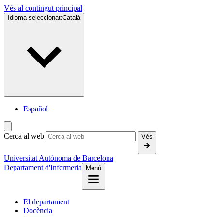
Vés al contingut principal
Idioma seleccionat:
Català
Español
Cerca al web
Vés
Universitat Autònoma de Barcelona
Departament d'Infermeria
Menú
El departament
Docència