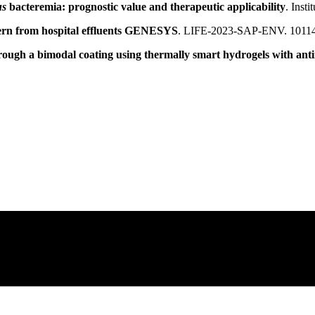
us
bacteremia: prognostic value and therapeutic applicability
. Inst
cern from hospital effluents GENESYS
. LIFE-2023-SAP-ENV. 10114
 through a bimodal coating using thermally smart hydrogels with a