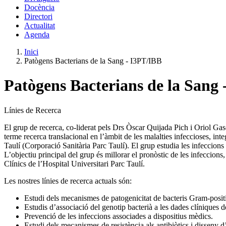
Docència
Directori
Actualitat
Agenda
Inici
Patògens Bacterians de la Sang - I3PT/IBB
Patògens Bacterians de la Sang
Línies de Recerca
El grup de recerca, co-liderat pels Drs Òscar Quijada Pich i Oriol Ga
terme recerca translacional en l’àmbit de les malalties infeccioses, int
Taulí (Corporació Sanitària Parc Taulí). El grup estudia les infeccions
L’objectiu principal del grup és millorar el pronòstic de les infeccions,
Clínics de l’Hospital Universitari Parc Taulí.
Les nostres línies de recerca actuals són:
Estudi dels mecanismes de patogenicitat de bacteris Gram-posit
Estudis d’associació del genotip bacterià a les dades clíniques de
Prevenció de les infeccions associades a dispositius mèdics.
Estudi dels mecanismes de resistència als antibiòtics i disseny d