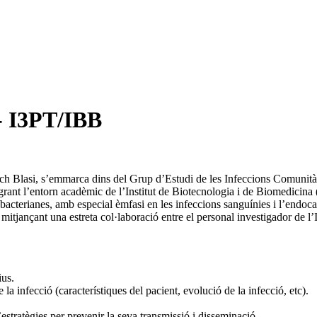
 - I3PT/IBB
sch Blasi, s’emmarca dins del Grup d’Estudi de les Infeccions Comunità
egrant l’entorn acadèmic de l’Institut de Biotecnologia i de Biomedicina 
 bacterianes, amb especial èmfasi en les infeccions sanguínies i l’endocar
 mitjançant una estreta col·laboració entre el personal investigador de l’
ius.
 la infecció (característiques del pacient, evolució de la infecció, etc).
’estratègies per prevenir la seva transmissió i disseminació.