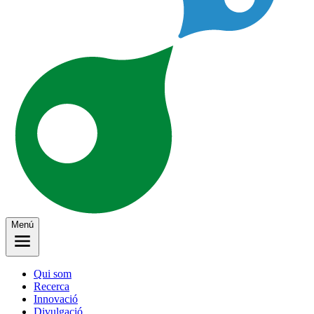
Menú
Qui som
Recerca
Innovació
Divulgació