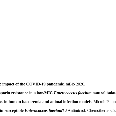
e impact of the COVID-19 pandemic.
mBio 2026.
osporin resistance in a low-MIC
Enterococcus faecium
natural isolat
es in human bacteremia and animal infection models.
Microb Patho
lin-susceptible
Enterococcus faecium
?
J Antimicrob Chemother 2025.