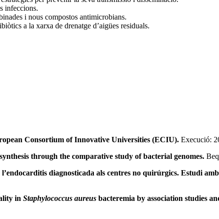
s infeccions.
mbinades i nous compostos antimicrobians.
biòtics a la xarxa de drenatge d’aigües residuals.
opean Consortium of Innovative Universities (ECIU).
Execució: 
n synthesis through the comparative study of bacterial genomes.
Bequ
 l’endocarditis diagnosticada als centres no quirúrgics. Estudi amb
ality in
Staphylococcus aureus
bacteremia by association studies an