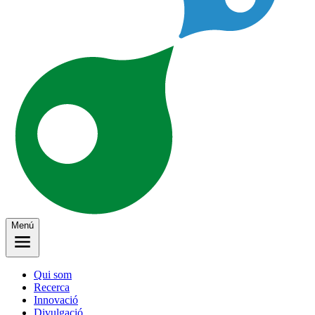
Menú
Qui som
Recerca
Innovació
Divulgació