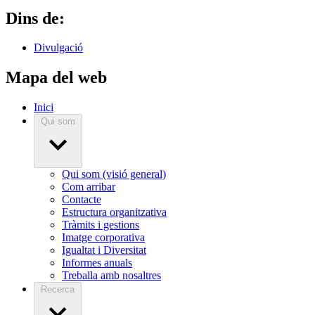
Dins de:
Divulgació
Mapa del web
Inici
Qui som
Qui som (visió general)
Com arribar
Contacte
Estructura organitzativa
Tràmits i gestions
Imatge corporativa
Igualtat i Diversitat
Informes anuals
Treballa amb nosaltres
Recerca