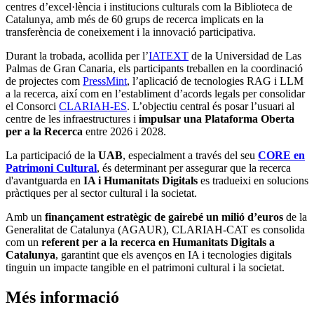
centres d’excel·lència i institucions culturals com la Biblioteca de
Catalunya, amb més de 60 grups de recerca implicats en la
transferència de coneixement i la innovació participativa.
Durant la trobada, acollida per l’
IATEXT
de la Universidad de Las
Palmas de Gran Canaria, els participants treballen en la coordinació
de projectes com
PressMint
, l’aplicació de tecnologies RAG i LLM
a la recerca, així com en l’establiment d’acords legals per consolidar
el Consorci
CLARIAH-ES
. L’objectiu central és posar l’usuari al
centre de les infraestructures i
impulsar una Plataforma Oberta
per a la Recerca
entre 2026 i 2028.
La participació de la
UAB
, especialment a través del seu
CORE en
Patrimoni Cultural
, és determinant per assegurar que la recerca
d'avantguarda en
IA i Humanitats Digitals
es tradueixi en solucions
pràctiques per al sector cultural i la societat.
Amb un
finançament estratègic de gairebé un milió d’euros
de la
Generalitat de Catalunya (AGAUR), CLARIAH-CAT es consolida
com un
referent per a la recerca en Humanitats Digitals a
Catalunya
, garantint que els avenços en IA i tecnologies digitals
tinguin un impacte tangible en el patrimoni cultural i la societat.
Més informació