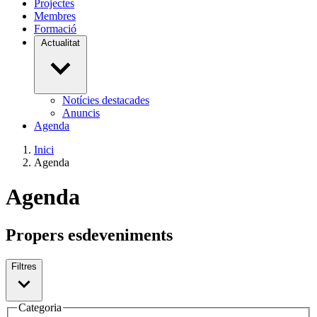
Projectes
Membres
Formació
Actualitat
Notícies destacades
Anuncis
Agenda
Inici
Agenda
Agenda
Propers esdeveniments
Filtres
Categoria