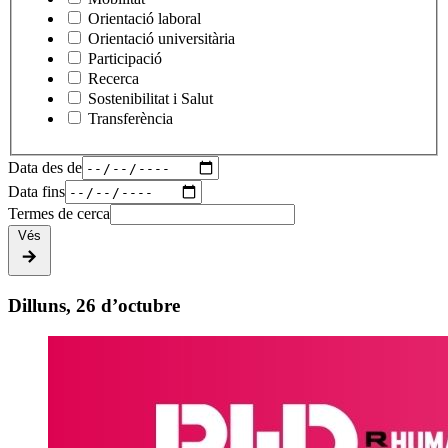
Orientació laboral
Orientació universitària
Participació
Recerca
Sostenibilitat i Salut
Transferència
Data des de
Data fins
Termes de cerca
Vés
Dilluns, 26 d’octubre