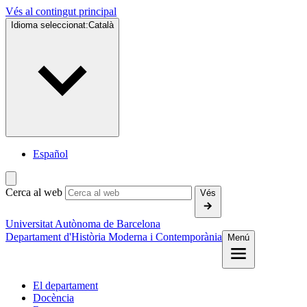
Vés al contingut principal
Idioma seleccionat:
Català
Español
Cerca al web
Vés
Universitat Autònoma de Barcelona
Departament d'Història Moderna i Contemporània
Menú
El departament
Docència