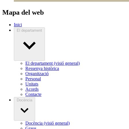
Mapa del web
Inici
El departament
El departament (visió general)
Ressenya històrica
Organització
Personal
Unitats
Acords
Contacte
Docència
Docència (visió general)
Graus