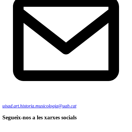
uisad.art.historia.musicologia@uab.cat
Segueix-nos a les xarxes socials