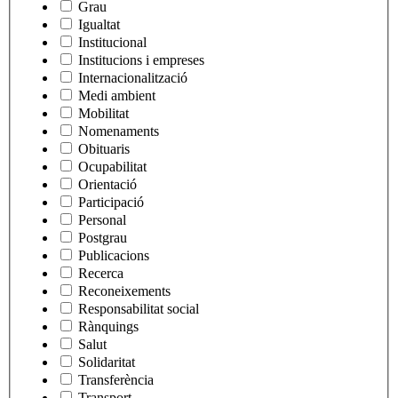
Grau
Igualtat
Institucional
Institucions i empreses
Internacionalització
Medi ambient
Mobilitat
Nomenaments
Obituaris
Ocupabilitat
Orientació
Participació
Personal
Postgrau
Publicacions
Recerca
Reconeixements
Responsabilitat social
Rànquings
Salut
Solidaritat
Transferència
Transport