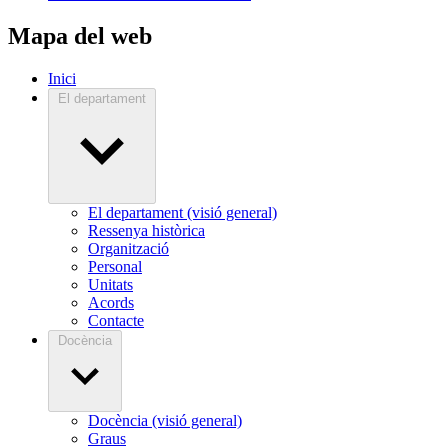
Mapa del web
Inici
El departament
El departament (visió general)
Ressenya històrica
Organització
Personal
Unitats
Acords
Contacte
Docència
Docència (visió general)
Graus