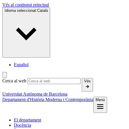
Vés al contingut principal
Idioma seleccionat:
Català
Español
Cerca al web
Vés
Universitat Autònoma de Barcelona
Departament d'Història Moderna i Contemporània
Menú
El departament
Docència