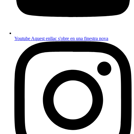
Youtube
Aquest enllaç s'obre en una finestra nova