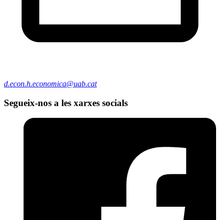
d.econ.h.economica@uab.cat
Segueix-nos a les xarxes socials