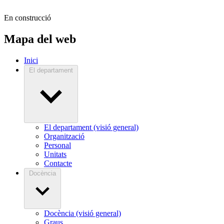
En construcció
Mapa del web
Inici
El departament
El departament (visió general)
Organització
Personal
Unitats
Contacte
Docència
Docència (visió general)
Graus