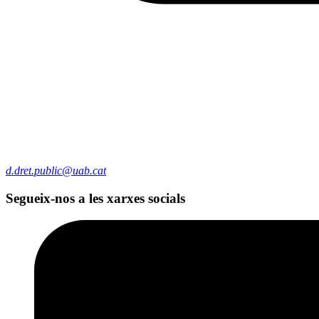
d.dret.public@uab.cat
Segueix-nos a les xarxes socials