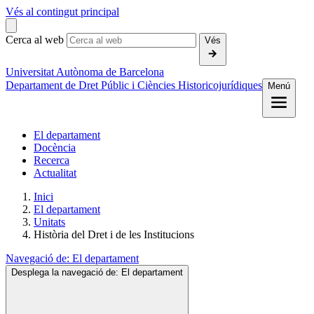
Vés al contingut principal
Cerca al web
Vés
Universitat Autònoma de Barcelona
Departament de Dret Públic i Ciències Historicojurídiques
Menú
El departament
Docència
Recerca
Actualitat
Inici
El departament
Unitats
Història del Dret i de les Institucions
Navegació de:
El departament
Desplega la navegació de:
El departament