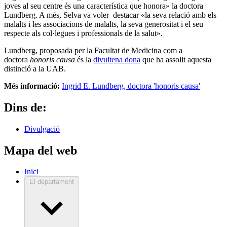
joves al seu centre és una característica que honora» la doctora
Lundberg. A més, Selva va voler destacar «la seva relació amb els
malalts i les associacions de malalts, la seva generositat i el seu
respecte als col·legues i professionals de la salut».
Lundberg, proposada per la Facultat de Medicina com a
doctora
honoris causa
és la
divuitena dona
que ha assolit aquesta
distinció a la UAB.
Més informació:
Ingrid E. Lundberg, doctora 'honoris causa'
Dins de:
Divulgació
Mapa del web
Inici
El departament