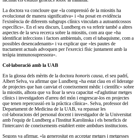
La doctora va concloure que «la comprensió de la miositis ha
evolucionat de manera significativa» i «ha posat en evidència
l'existència de diferents subgrups clínics vinculats a autoanticossos
específics». En el seu discurs, Lundberg es va referir també a altres
aspectes de la seva recerca sobre la miositis, com ara que «ha
identificat infeccions i factors ambientals, com el tabaquisme, com a
possibles desencadenants» i va explicar que «les pautes de
tractament actuals advoquen per l'exercici físic juntament amb la
teràpia immunosupressora».
Col·laboració amb la UAB
En la glossa dels mèrits de la doctora
honoris causa
, el seu padrí,
Albert Selva, va afirmar que Lundberg «ha estat clau en el lideratge
de projectes que han canviat el coneixement mèdic i científic» sobre
la miositis, alhora que va lloar la seva capacitat «d'aglutinar metges
clínics i investigadors d'arreu del món i engrescar-los en projectes
que tenen repercussió en la pràctica clínica». Selva, professor del
Departament de Medicina de la UAB, va repassar les
col·laboracions del personal docent i investigador de la Universitat
amb l'equip de Lundberg a l'Institut Karolinska i els beneficis de
l'intercanvi de coneixements establert entre ambdues institucions.
Segons va afirmar, «la generositat en acceptar metges i metgesses