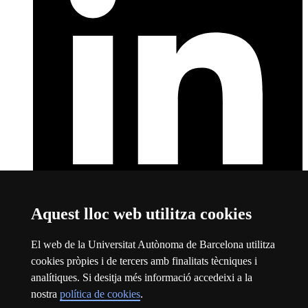
Aquest lloc web utilitza cookies
LinkedIn
Aquest enllaç s'obre en una finestra nova
Sobre el web
El web de la Universitat Autònoma de Barcelona utilitza
cookies pròpies i de tercers amb finalitats tècniques i
Universitat Autònoma de Barcelona
analítiques. Si desitja més informació accedeixi a la
Avís legal
Aquest enllaç s'obre en una finestra nova
nostra
política de cookies
.
Protecció de dades
Aquest enllaç s'obre en una finestra nova