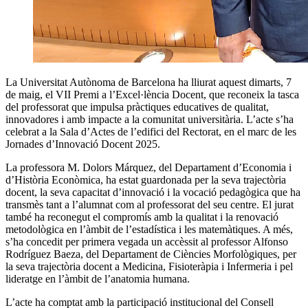
La Universitat Autònoma de Barcelona ha lliurat aquest dimarts, 7
de maig, el VII Premi a l’Excel·lència Docent, que reconeix la tasca
del professorat que impulsa pràctiques educatives de qualitat,
innovadores i amb impacte a la comunitat universitària. L’acte s’ha
celebrat a la Sala d’Actes de l’edifici del Rectorat, en el marc de les
Jornades d’Innovació Docent 2025.
La professora M. Dolors Márquez, del Departament d’Economia i
d’Història Econòmica, ha estat guardonada per la seva trajectòria
docent, la seva capacitat d’innovació i la vocació pedagògica que ha
transmès tant a l’alumnat com al professorat del seu centre. El jurat
també ha reconegut el compromís amb la qualitat i la renovació
metodològica en l’àmbit de l’estadística i les matemàtiques. A més,
s’ha concedit per primera vegada un accèssit al professor Alfonso
Rodríguez Baeza, del Departament de Ciències Morfològiques, per
la seva trajectòria docent a Medicina, Fisioteràpia i Infermeria i pel
lideratge en l’àmbit de l’anatomia humana.
L’acte ha comptat amb la participació institucional del Consell