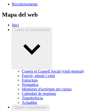
Reconeixements
Mapa del web
Inici
Coneix el Consell Social
Coneix el Consell Social (visió general)
Funció, missió i visió
Estructura
Normativa
Memòries d'activitats per cursos
Calendari de reunions
Transferència
Actualitat
Òrgans i funcionament