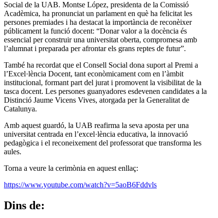
Social de la UAB. Montse López, presidenta de la Comissió
Acadèmica, ha pronunciat un parlament en què ha felicitat les
persones premiades i ha destacat la importància de reconèixer
públicament la funció docent: “Donar valor a la docència és
essencial per construir una universitat oberta, compromesa amb
l’alumnat i preparada per afrontar els grans reptes de futur”.
També ha recordat que el Consell Social dona suport al Premi a
l’Excel·lència Docent, tant econòmicament com en l’àmbit
institucional, formant part del jurat i promovent la visibilitat de la
tasca docent. Les persones guanyadores esdevenen candidates a la
Distinció Jaume Vicens Vives, atorgada per la Generalitat de
Catalunya.
Amb aquest guardó, la UAB reafirma la seva aposta per una
universitat centrada en l’excel·lència educativa, la innovació
pedagògica i el reconeixement del professorat que transforma les
aules.
Torna a veure la cerimònia en aquest enllaç:
https://www.youtube.com/watch?v=5aoB6Fddvls
Dins de: