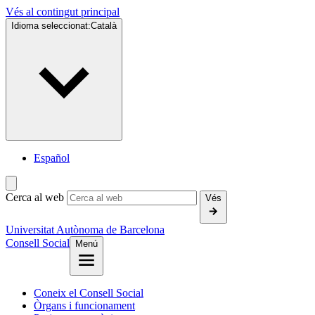
Vés al contingut principal
Idioma seleccionat:
Català
Español
Cerca al web
Vés
Universitat Autònoma de Barcelona
Consell Social
Menú
Coneix el Consell Social
Òrgans i funcionament