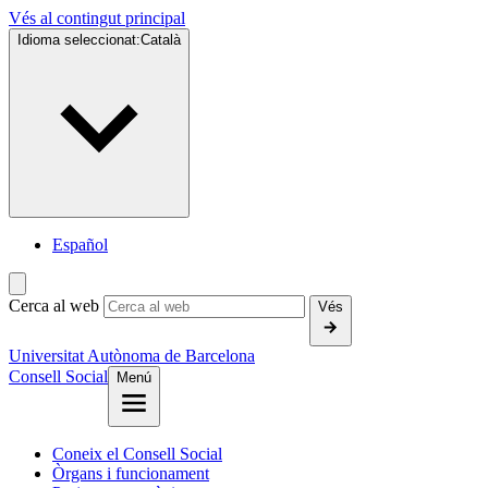
Vés al contingut principal
Idioma seleccionat:
Català
Español
Cerca al web
Vés
Universitat Autònoma de Barcelona
Consell Social
Menú
Coneix el Consell Social
Òrgans i funcionament