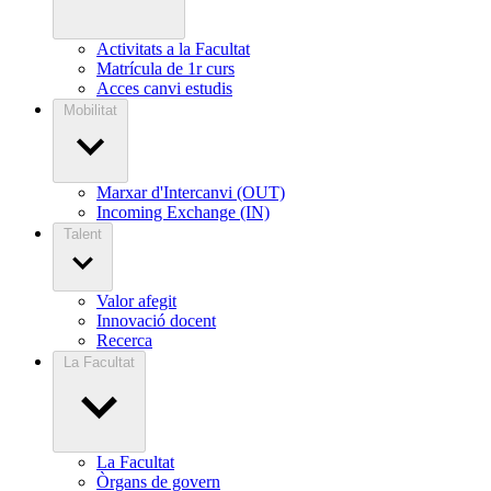
Activitats a la Facultat
Matrícula de 1r curs
Acces canvi estudis
Mobilitat
Marxar d'Intercanvi (OUT)
Incoming Exchange (IN)
Talent
Valor afegit
Innovació docent
Recerca
La Facultat
La Facultat
Òrgans de govern