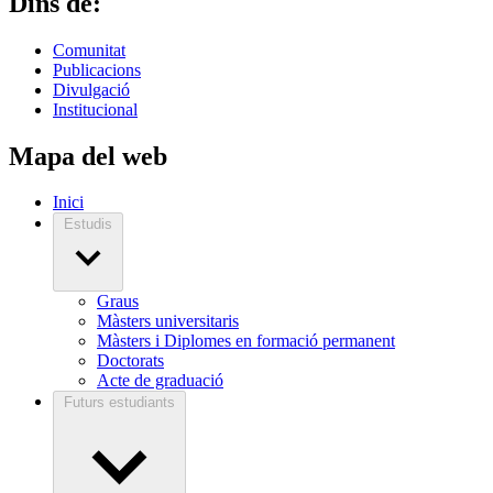
Dins de:
Comunitat
Publicacions
Divulgació
Institucional
Mapa del web
Inici
Estudis
Graus
Màsters universitaris
Màsters i Diplomes en formació permanent
Doctorats
Acte de graduació
Futurs estudiants